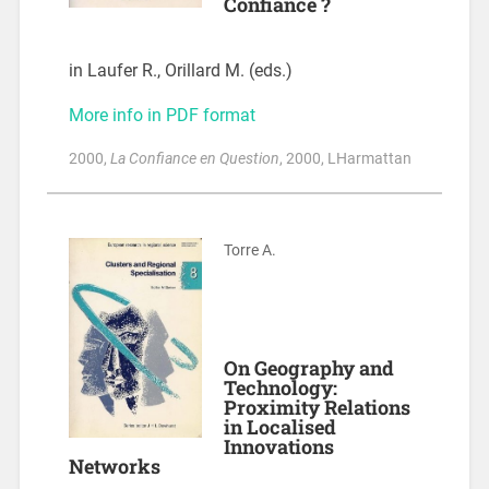
Confiance ?
in Laufer R., Orillard M. (eds.)
More info in PDF format
2000
,
La Confiance en Question
, 2000
, LHarmattan
Torre A.
On Geography and
Technology:
Proximity Relations
in Localised
Innovations
Networks